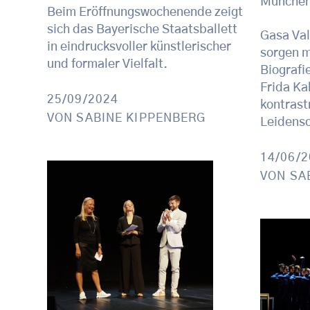
Münche
Beim Eröffnungswochenende zeigt
sich das Bayerische Staatsballett
Gasa Va
in eindrucksvoller künstlerischer
sorgen m
und formaler Vielfalt.
Biografi
Frida Kah
25/09/2024
kontrast
VON
SABINE KIPPENBERG
Leidensc
14/06/
VON
SA