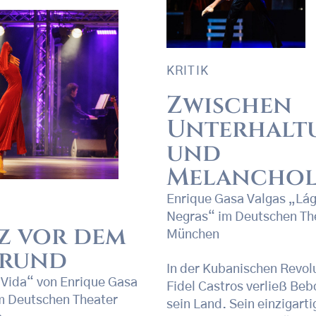
KRITIK
Zwischen
Unterhalt
und
Melanchol
Enrique Gasa Valgas „Lá
Negras“ im Deutschen Th
z vor dem
München
rund
In der Kubanischen Revol
 Vida“ von Enrique Gasa
Fidel Castros verließ Beb
m Deutschen Theater
sein Land. Sein einzigartig