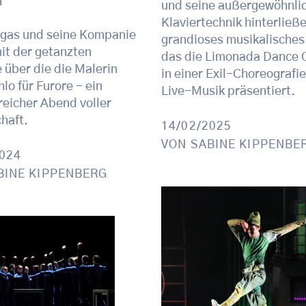
n
und seine außergewöhnli
Klaviertechnik hinterließe
lgas und seine Kompanie
grandioses musikalisches
it der getanzten
das die Limonada Dance
e über die die Malerin
in einer Exil-Choreografie
lo für Furore - ein
Live-Musik präsentiert.
reicher Abend voller
haft.
14/02/2025
VON
SABINE KIPPENBE
2024
BINE KIPPENBERG