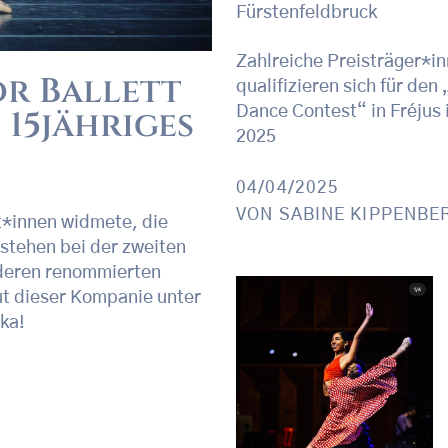
Fürstenfeldbruck
Zahlreiche Preisträger*i
or Ballett
qualifizieren sich für den
 15jähriges
Dance Contest“ in Fréjus 
2025
04/04/2025
VON
SABINE KIPPENBE
t*innen widmete, die
 stehen bei der zweiten
nderen renommierten
ut dieser Kompanie unter
ška!