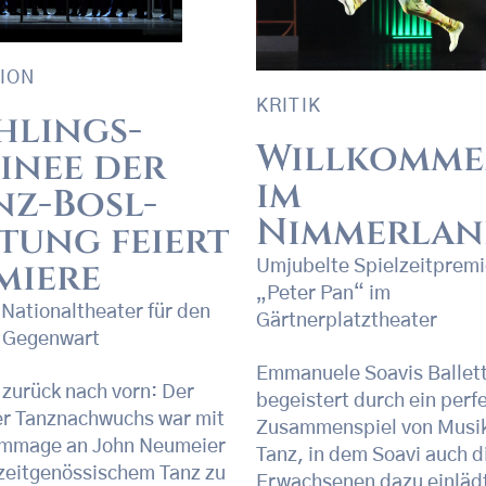
ION
KRITIK
hlings-
Willkomm
inee der
im
nz-Bosl-
Nimmerla
ftung feiert
miere
Umjubelte Spielzeitpremi
„Peter Pan“ im
 Nationaltheater für den
Gärtnerplatztheater
r Gegenwart
Emmanuele Soavis Ballet
k zurück nach vorn: Der
begeistert durch ein perf
r Tanznachwuchs war mit
Zusammenspiel von Musi
ommage an John Neumeier
Tanz, in dem Soavi auch d
 zeitgenössischem Tanz zu
Erwachsenen dazu einläd