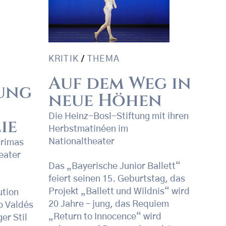
KRITIK
/
THEMA
Auf dem Weg in
ung
neue Höhen
Die Heinz-Bosl-Stiftung mit ihren
ie
Herbstmatinéen im
Nationaltheater
grimas
eater
Das „Bayerische Junior Ballett“
feiert seinen 15. Geburtstag, das
Projekt „Ballett und Wildnis“ wird
ution
20 Jahre – jung, das Requiem
o Valdés
„Return to Innocence“ wird
er Stil