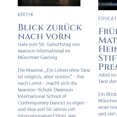
KRITIK
EDUCAT
Blick zurück
Frü
nach vorn
Mat
Gala zum 50. Geburtstag von
Hei
Iwanson International im
Sti
Münchner Gasteig
Pre
Die Maxime „Ein Leben ohne Tanz
Jubel im
ist möglich, aber sinnlos“ – frei
Tanz de
nach Loriot – macht sich die
Iwanson-Schule (Iwanson
Ein Blic
International School of
Münchne
Contemporary Dance) zu eigen –
einer H
und dies seit 50 Jahren mit
und viel
internationalem Erfolg, wie