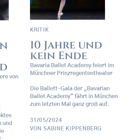
KRITIK
10 Jahre und
en
kein Ende
nd
Bavaria Ballet Academy feiert im
Münchner Prinzregententheater
ere von
Die Ballett-Gala der „Bavarian
Ballet Academy“ fährt in München
zum letzten Mal ganz groß auf.
t
ektes
31/05/2024
k und
VON
SABINE KIPPENBERG
ie
t,