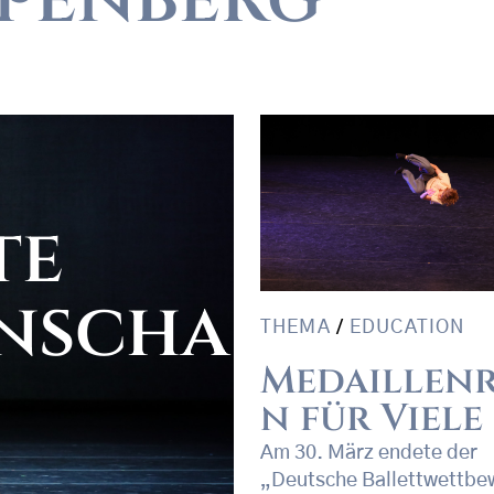
te
nscha
THEMA
/
EDUCATION
Medaillen
n für Viele
Am 30. März endete der
„Deutsche Ballettwettbe