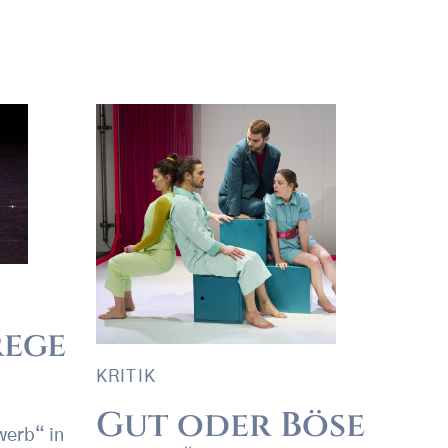
rege
KRITIK
Gut oder Böse
werb“ in