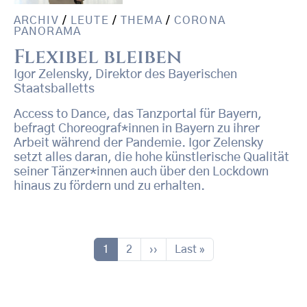
ARCHIV
/
LEUTE
/
THEMA
/
CORONA
PANORAMA
Flexibel bleiben
Igor Zelensky, Direktor des Bayerischen
Staatsballetts
Access to Dance, das Tanzportal für Bayern,
befragt Choreograf*innen in Bayern zu ihrer
Arbeit während der Pandemie. Igor Zelensky
setzt alles daran, die hohe künstlerische Qualität
seiner Tänzer*innen auch über den Lockdown
hinaus zu fördern und zu erhalten.
Seitennummerierung
Seite
Seite
Nächste Seite
Letzte Seite
1
2
››
Last »