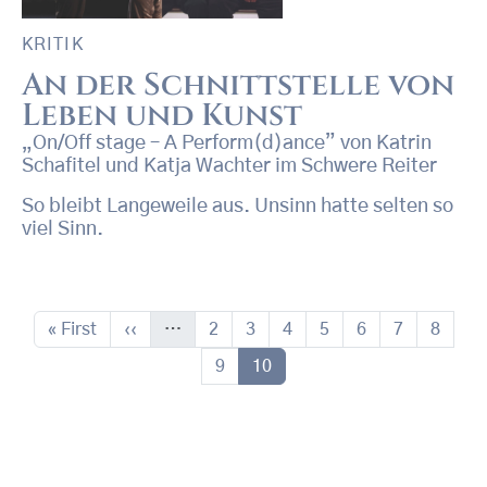
KRITIK
An der Schnittstelle von
Leben und Kunst
„On/Off stage – A Perform(d)ance” von Katrin
Schafitel und Katja Wachter im Schwere Reiter
So bleibt Langeweile aus. Unsinn hatte selten so
viel Sinn.
Seitennummerierung
Erste Seite
Vorherige Seite
Seite
Seite
Seite
Seite
Seite
Seite
Seite
« First
‹‹
…
2
3
4
5
6
7
8
Seite
Seite
9
10