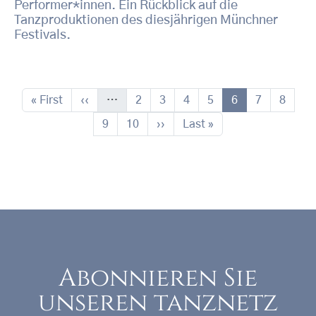
Performer*innen. Ein Rückblick auf die
Tanzproduktionen des diesjährigen Münchner
Festivals.
Seitennummerierung
Erste Seite
Vorherige Seite
Seite
Seite
Seite
Seite
Seite
Seite
Seite
« First
‹‹
…
2
3
4
5
6
7
8
Seite
Seite
Nächste Seite
Letzte Seite
9
10
››
Last »
Abonnieren Sie
unseren tanznetz