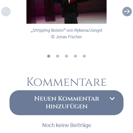
„Stripping Bolero“ von Rykena/Jüngst
„Stri
„Stripping Bolero“ von Rykena/Jüngst
Jonas Fischer
, © Jonas Fischer
, © J
Kommentare
Neuen Kommentar
hinzufügen
Noch keine Beiträge