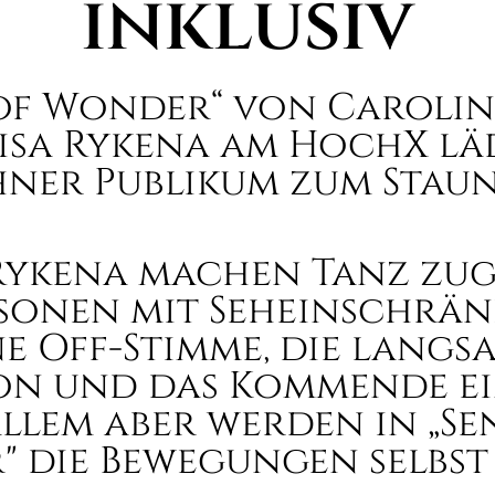
inklusiv
 of Wonder“ von Carolin
isa Rykena am HochX lä
er Publikum zum Staun
Rykena machen Tanz zu
rsonen mit Seheinschrä
ne Off-Stimme, die langsa
ion und das Kommende ei
llem aber werden in „Se
 die Bewegungen selbst