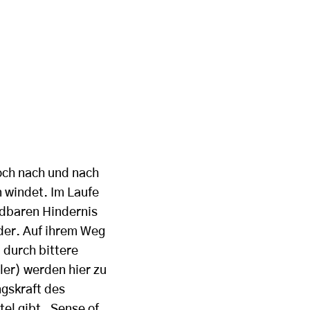
och nach und nach
n windet. Im Laufe
ndbaren Hindernis
der. Auf ihrem Weg
d durch bittere
ler) werden hier zu
ngskraft des
tel gibt
„
Sense of