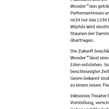
Wonder
“
den geträ
Performer*innen er
nicht nur das Licht
Wipfels wird deutl
Staunen der Darste
übertragen.
Die Zukunft beschäf
Wonder
“
lässt ein
Eden entstehen. So
beschleunigter Zeit
Genre bekannt sind
zu einem neuen Thea
Inklusives Theater
Vorstellung, versc