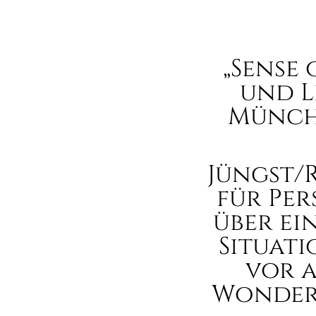
„Sense
und L
Münchn
Jüngst/
für Pe
über ei
Situat
vor a
Wonder"