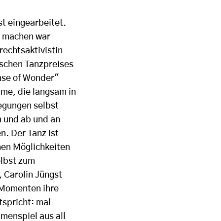
st eingearbeitet.
zu machen war
echtsaktivistin
tschen Tanzpreises
nse of Wonder"
mme, die langsam in
egungen selbst
n und ab und an
n. Der Tanz ist
hen Möglichkeiten
elbst zum
 Carolin Jüngst
 Momenten ihre
tspricht: mal
menspiel aus all