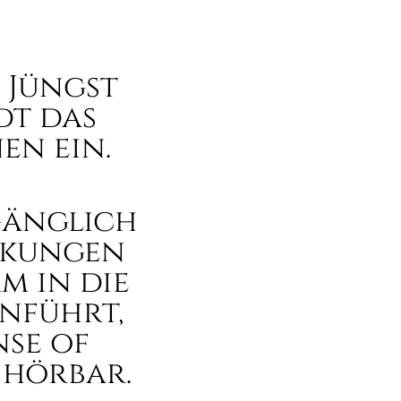
 Jüngst
dt das
en ein.
gänglich
nkungen
m in die
nführt,
nse of
 hörbar.