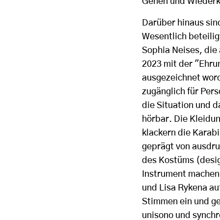
Gehen und Wiederk
Darüber hinaus sind
Wesentlich beteilig
Sophia Neises, die
2023 mit der "Ehru
ausgezeichnet wor
zugänglich für Per
die Situation und 
hörbar. Die Kleidu
klackern die Karabi
geprägt von ausdru
des Kostüms (desig
Instrument machen.
und Lisa Rykena au
Stimmen ein und ge
unisono und synchr