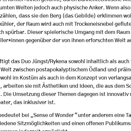
umten Welten jedoch auch physische Anker. Wenn also
zählen, dass sie den Berg (das Gebilde) erklimmen wol
 kühler, der Raum wird auch mit Trockeneisnebel geflut
ich spürbar. Dieser spielerische Umgang mit dem Raum 
ller*innen gegenüber der von ihnen erforschten Welt a
tigt das Duo Jüngst/Rykena sowohl inhaltlich als auch 
e Welt zwischen postapokalyptischem Ödland und präin
wohl im Kostüm als auch in dem Konzept von verlangs
, arbeiten sie mit Ästhetiken und Ideen, die aus dem S
. Die Umsetzung dieser Themen dagegen ist innovativ
ter, das inklusiver ist.
 bedeutet bei
„
Sense of Wonder
“
unter anderem eine Ta
hiedene Sitzmöglichkeiten und einen offenen Publikums