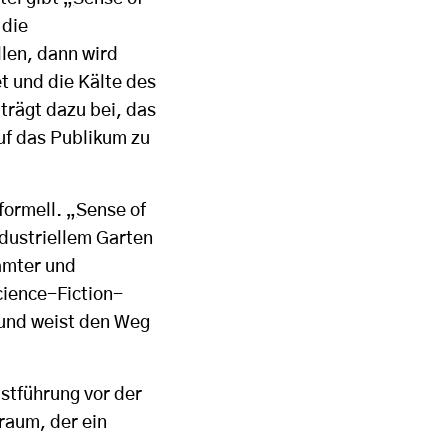
 die
len, dann wird
et und die Kälte des
trägt dazu bei, das
uf das Publikum zu
formell.
„
Sense of
dustriellem Garten
amter und
cience-Fiction-
 und weist den Weg
stführung vor der
raum, der ein