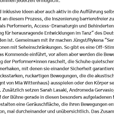
ommen jederzeit ermöglicht.
 inklusive Ideen aber auch aktiv in die Aufführung selb
t an diesem Prozess, die Inszenierung barrierefreier 
 als Performerin, Access-Dramaturgin und Behindertenr
ng für herausragende Entwicklungen im Tanz" des Deu
den ist. Gemeinsam mit ihr machen Jüngst/Rykena "Se
sonen mit Seheinschränkungen. So gibt es eine Off-Sti
das Kommende einführt, vor allem aber werden die Bew
ng der Performer*innen raschelt, die Schuhe quietsche
nerhaken, mit denen sie einander Sicherheit garantiere
cksstarken, ruckartigen Bewegungen, die die akustisc
nt von Mia Wittenhaus) ausspielen oder den Körper s
 Zusätzlich setzen Sarah Lasaki, Andromeda Gervasio,
f der Bühne gerade in diesen besonders aufgeladenen
stalten eine Geräuschfläche, die ihren Bewegungen en
on, mal durcheinander und unübersichtlich. Das Zusam