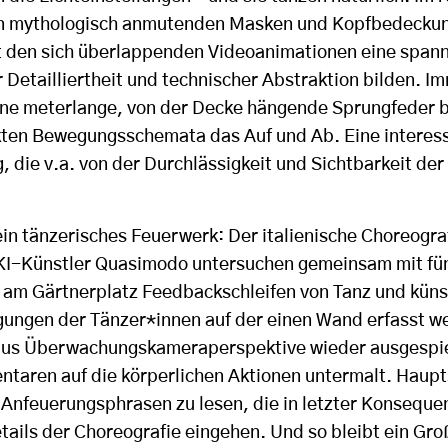
von mythologisch anmutenden Masken und Kopfbedeckun
 den sich überlappenden Videoanimationen eine span
 Detailliertheit und technischer Abstraktion bilden. I
ine meterlange, von der Decke hängende Sprungfeder 
akten Bewegungsschemata das Auf und Ab. Eine interes
 die v.a. von der Durchlässigkeit und Sichtbarkeit de
in tänzerisches Feuerwerk: Der italienische Choreogr
KI-Künstler Quasimodo untersuchen gemeinsam mit fü
 am Gärtnerplatz Feedbackschleifen von Tanz und künstl
ngen der Tänzer*innen auf der einen Wand erfasst w
aus Überwachungskameraperspektive wieder ausgespiel
taren auf die körperlichen Aktionen untermalt. Haupt
nfeuerungsphrasen zu lesen, die in letzter Konseque
etails der Choreografie eingehen. Und so bleibt ein Gr