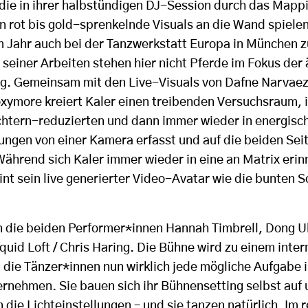
ie in ihrer halbstündigen DJ-Session durch das Mapp
rot bis gold-sprenkelnde Visuals an die Wand spielen, 
em Jahr auch bei der Tanzwerkstatt Europa in München 
n seiner Arbeiten stehen hier nicht Pferde im Fokus der
g. Gemeinsam mit den Live-Visuals von Dafne Narvaez
xymore kreiert Kaler einen treibenden Versuchsraum, 
chtern-reduzierten und dann immer wieder in energisc
gen von einer Kamera erfasst und auf die beiden Se
Während sich Kaler immer wieder in eine an Matrix eri
int sein live generierter Video-Avatar wie die bunten 
die beiden Performer*innen Hannah Timbrell, Dong Uk
quid Loft / Chris Haring. Die Bühne wird zu einem inte
 die Tänzer*innen nun wirklich jede mögliche Aufgabe i
rnehmen. Sie bauen sich ihr Bühnensetting selbst auf 
 die Lichteinstellungen – und sie tanzen natürlich. I