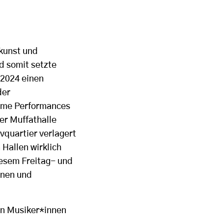
okunst und
d somit setzte
 2024 einen
der
same Performances
er Muffathalle
quartier verlagert
 Hallen wirklich
esem Freitag- und
onen und
en Musiker*innen