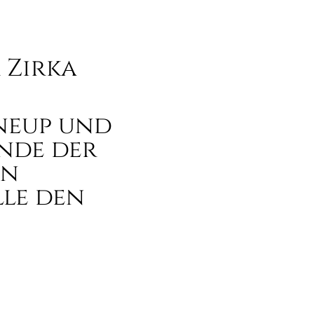
 Zirka
ineup und
Ende der
en
le den