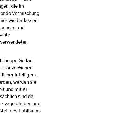
gen, die im
nende Vermischung
mmer wieder lassen
bouncen und
sante
r verwendeten
af Jacopo Godani
nf Tänzer*innen
icher Intelligenz.
erden, werden sie
t und mit KI-
sächlich sind da
nz vage bleiben und
oßteil des Publikums