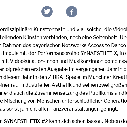
erdisziplinäre Kunstformate und v.a. solche, die Vide
stellenden Künsten verbinden, noch eine Seltenheit. Un
m Rahmen des bayerischen Netzwerks Access to Dance
n Impuls mit der Performancereihe SYNAESTHETIX, in 
n mit Videokünstler*innen und Musiker*innen gemein
 erfolgreichen ersten Ausgabe im vergangenen Jahr in d
n diesem Jahr in den ZIRKA-Space im Münchner Kreativ
seiner rau-industriellen Ästhetik und seinen zwei großen
annend auch die Zusammensetzung des Publikums an di
e Mischung von Menschen unterschiedlicher Generati
s sonst ja nicht allen Tanzveranstaltungen gelingt.
on SYNAESTHETIX #2 kann sich sehen lassen. Neben d