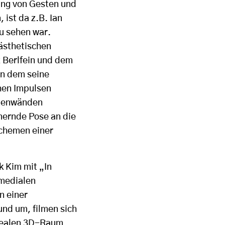
ing von Gesten und
ist da z.B. Ian
zu sehen war.
 ästhetischen
 Berlfein und dem
in dem seine
hen Impulsen
itenwänden
nnernde Pose an die
Schemen einer
 Kim mit „In
rmedialen
n einer
und um, filmen sich
m realen 3D-Raum