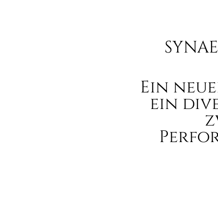
SYNAE
Ein neue
ein div
z
Perfo