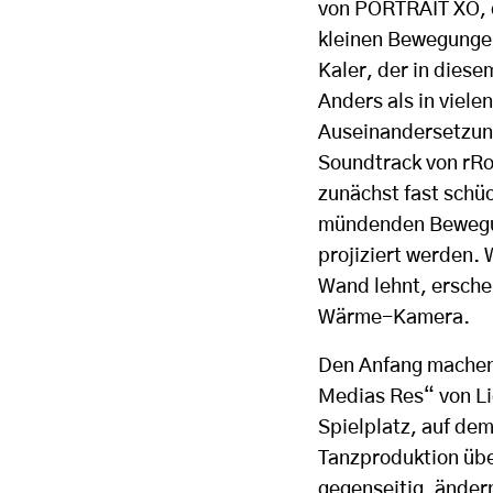
von PORTRAIT XO, d
kleinen Bewegungen 
Kaler, der in dies
Anders als in viele
Auseinandersetzun
Soundtrack von rRo
zunächst fast schü
mündenden Bewegun
projiziert werden. 
Wand lehnt, ersche
Wärme-Kamera.
Den Anfang machen 
Medias Res“ von Li
Spielplatz, auf dem
Tanzproduktion übe
gegenseitig, ändern