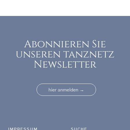
Abonnieren Sie
unseren tanznetz
Newsletter
→
hier anmelden
Footer menu
IMPRESSUM
SUCHE