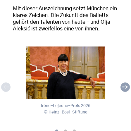
Mit dieser Auszeichnung setzt München ein
klares Zeichen: Die Zukunft des Balletts
gehört den Talenten von heute – und Olja
Aleksić ist zweifellos eine von ihnen.
Irène-Lejeune-Preis 2026
Irène
Irène-Lejeune-Preis 2026
Heinz-Bosl-Stiftung
, © Heinz-Bosl-Stiftung
, © M