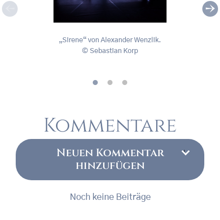
„Sirene“ von Alexander Wenzlik.
„Sire
„Sirene“ von Alexander Wenzlik.
Sebastian Korp
, © Sebastian Korp
, © S
Kommentare
Neuen Kommentar
hinzufügen
Noch keine Beiträge