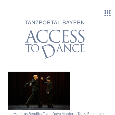
Direkt zum Inhalt
„Malditos Benditos“ von Goyo Montero, Tanz: Ensemble