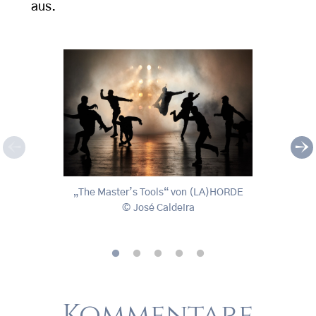
aus.
„The Master’s Tools“ von (LA)HORDE
„TOTE
„The Master’s Tools“ von (LA)HORDE
„TOTE
José Caldeira
, © José Caldeira
, © L
Kommentare