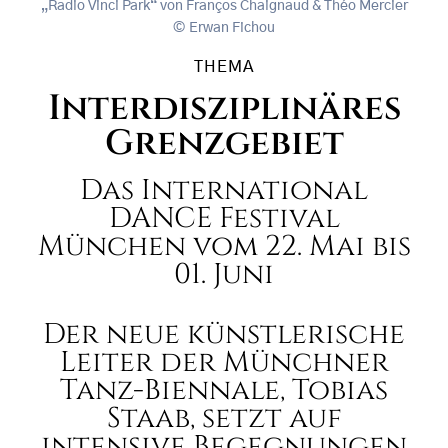
„Radio Vinci Park“ von Franços Chaignaud & Théo Mercier
Erwan Fichou
THEMA
Interdisziplinäres
Grenzgebiet
Das International
DANCE Festival
München vom 22. Mai bis
01. Juni
Der neue künstlerische
Leiter der Münchner
Tanz-Biennale, Tobias
Staab, setzt auf
intensive Begegnungen