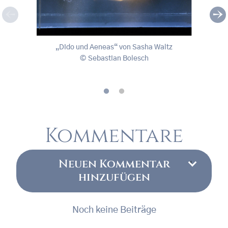
„Dido und Aeneas“ von Sasha Waltz
„Dido
„Dido und Aeneas“ von Sasha Waltz
Sebastian Bolesch
, © Sebastian Bolesch
, © S
Kommentare
Neuen Kommentar
hinzufügen
Noch keine Beiträge