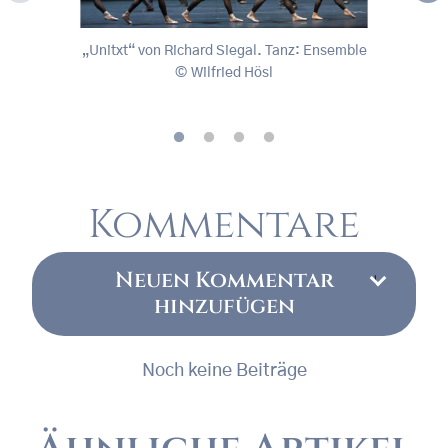
„Unitxt“ von Richard Siegal. Tanz: Ensemble
Zuzan
„Unitxt“ von Richard Siegal. Tanz: Ensemble
Zuzan
Wilfried Hösl
, © Wilfried Hösl
, © W
Kommentare
Neuen Kommentar
hinzufügen
Noch keine Beiträge