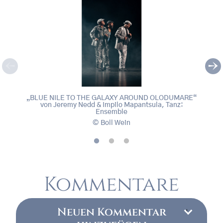
„BLUE NILE TO THE GALAXY AROUND OLODUMARE“
„BLU
„BLUE NILE TO THE GALAXY AROUND OLODUMARE“
„BLU
von Jeremy Nedd & Impilo Mapantsula, Tanz:
v
, © Boll Wein
, © B
Ensemble
Boll Wein
Kommentare
Neuen Kommentar