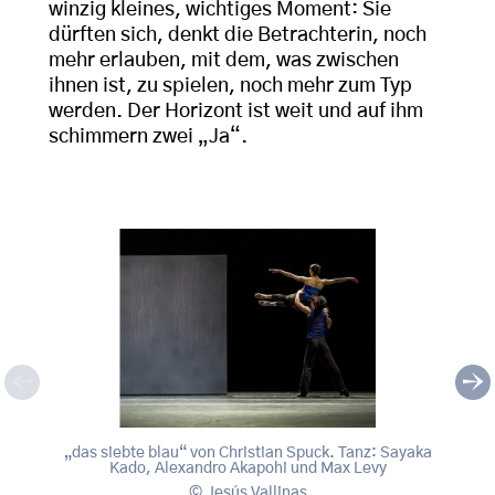
winzig kleines, wichtiges Moment: Sie
dürften sich, denkt die Betrachterin, noch
mehr erlauben, mit dem, was zwischen
ihnen ist, zu spielen, noch mehr zum Typ
werden. Der Horizont ist weit und auf ihm
schimmern zwei „Ja“.
„das siebte blau“ von Christian Spuck. Tanz: Sa
„Four
„das siebte blau“ von Christian Spuck. Tanz: Sayaka
„Fo
Kado, Alexandro Akapohi und Max Levy
, © Jesús Vallinas
, © J
Jesús Vallinas