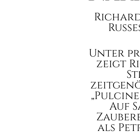
Richard
Russe
Unter pr
zeigt R
St
zeitgen
„Pulcine
Auf S
Zauber
als Pe