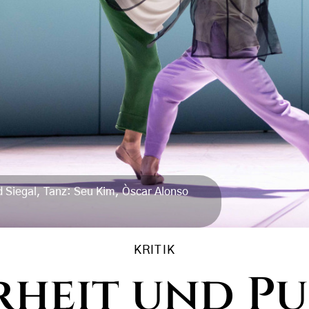
d Siegal, Tanz: Seu Kim, Òscar Alonso
KRITIK
heit und P