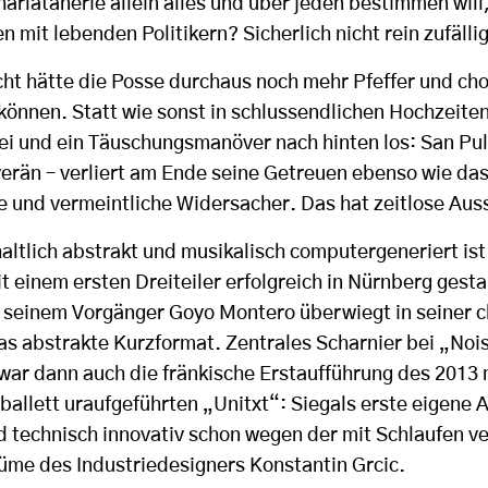
harlatanerie allein alles und über jeden bestimmen will,
n mit lebenden Politikern? Sicherlich nicht rein zufällig
icht hätte die Posse durchaus noch mehr Pfeffer und ch
können. Statt wie sonst in schlussendlichen Hochzeiten
ei und ein Täuschungsmanöver nach hinten los: San Pulc
verän – verliert am Ende seine Getreuen ebenso wie da
e und vermeintliche Widersacher. Das hat zeitlose Aus
nhaltlich abstrakt und musikalisch computergeneriert ist
 einem ersten Dreiteiler erfolgreich in Nürnberg gesta
i seinem Vorgänger Goyo Montero überwiegt in seiner 
as abstrakte Kurzformat. Zentrales Scharnier bei „Nois
 war dann auch die fränkische Erstaufführung des 2013
allett uraufgeführten „Unitxt“: Siegals erste eigene A
 technisch innovativ schon wegen der mit Schlaufen v
tüme des Industriedesigners Konstantin Grcic.