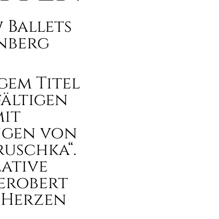
 Ballets
rnberg
gem Titel
fältigen
mit
ngen von
ruschka“.
lative
erobert
 Herzen