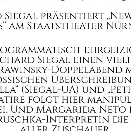
 Siegal präsentiert „New
s“ am Staatstheater Nü
ogrammatisch-ehrgeizi
ichard Siegal einen viel
rawinsky-Doppelabend 
össischen Überschreibu
lla“ (Siegal-UA) und „Pet
atire folgt hier manipu
ei. Und Margarida Neto 
truschka-Interpretin die
aller Zuschauer.