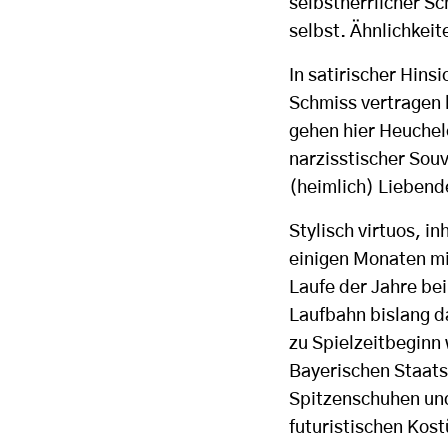
selbstherrlicher Sc
selbst. Ähnlichkeite
In satirischer Hins
Schmiss vertragen 
gehen hier Heuchel
narzisstischer Sou
(heimlich) Liebend
Stylisch virtuos, i
einigen Monaten mit
Laufe der Jahre be
Laufbahn bislang d
zu Spielzeitbeginn
Bayerischen Staatsb
Spitzenschuhen und
futuristischen Kos