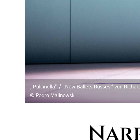
„Pulcinella“ / „New Ballets Russes“ von Richar
Pedro Malinowski
Narr