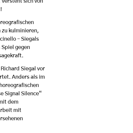
 versteht sich von
!
oreografischen
 zu kulminieren,
inello – Siegals
s Spiel gegen
sagekraft.
 Richard Siegal vor
rtet. Anders als im
choreografischen
e Signal Silence“
 mit dem
rbeit mit
ersehenen