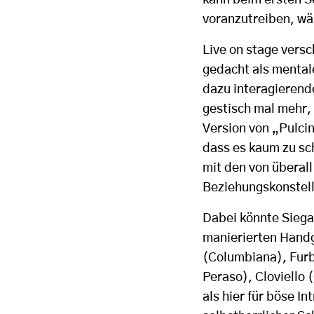
kann beim ersten S
voranzutreiben, w
Live on stage vers
gedacht als mental
dazu interagierend
gestisch mal mehr, 
Version von „Pulci
dass es kaum zu sc
mit den von überal
Beziehungskonstell
Dabei könnte Siega
manierierten Handg
(Columbiana), Furb
Peraso), Cloviello
als hier für böse I