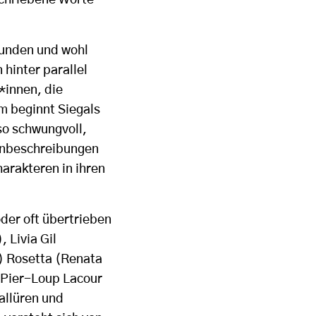
schriebene Worte
bunden und wohl
hinter parallel
*innen, die
em beginnt Siegals
so schwungvoll,
nenbeschreibungen
arakteren in ihren
der oft übertrieben
 Livia Gil
d) Rosetta (Renata
s Pier-Loup Lacour
sallüren und