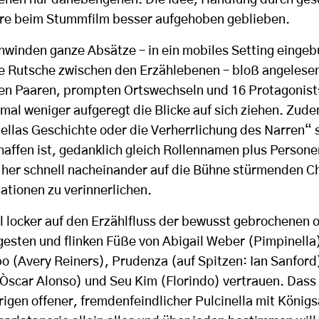
ehen nur danebengehen. Die Idee, Handlung durch ge
äre beim Stummfilm besser aufgehoben geblieben.
chwinden ganze Absätze – in ein mobiles Setting einge
e Rutsche zwischen den Erzählebenen – bloß angelesen 
en Paaren, prompten Ortswechseln und 16 Protagonist
mal weniger aufgeregt die Blicke auf sich ziehen. Zud
nellas Geschichte oder die Verherrlichung des Narren“ 
haffen ist, gedanklich gleich Rollennamen plus Perso
l her schnell nacheinander auf die Bühne stürmenden Ch
ationen zu verinnerlichen.
l locker auf den Erzählfluss der bewusst gebrochenen o
esten und flinken Füße von Abigail Weber (Pimpinella),
o (Avery Reiners), Prudenza (auf Spitzen: Ian Sanfor
 (Òscar Alonso) und Seu Kim (Florindo) vertrauen. Das
ntrigen offener, fremdenfeindlicher Pulcinella mit König