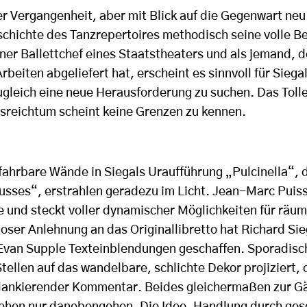
der Vergangenheit, aber mit Blick auf die Gegenwart neu
schichte des Tanzrepertoires methodisch seine volle B
ner Ballettchef eines Staatstheaters und als jemand, d
rbeiten abgeliefert hat, erscheint es sinnvoll für Siegal
gleich eine neue Herausforderung zu suchen. Das Tolle 
llsreichtum scheint keine Grenzen zu kennen.
ahrbare Wände in Siegals Uraufführung „Pulcinella“,
usses“, erstrahlen geradezu im Licht. Jean-Marc Puis
e und steckt voller dynamischer Möglichkeiten für räum
loser Anlehnung an das Originallibretto hat Richard S
van Supple Texteinblendungen geschaffen. Sporadisc
tellen auf das wandelbare, schlichte Dekor projiziert,
h flankierender Kommentar. Beides gleichermaßen zur Gä