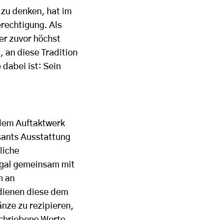
 zu denken, hat im
erechtigung. Als
er zuvor höchst
, an diese Tradition
dabei ist: Sein
 dem Auftaktwerk
sants Ausstattung
liche
iegal gemeinsam mit
h an
 dienen diese dem
nze zu rezipieren,