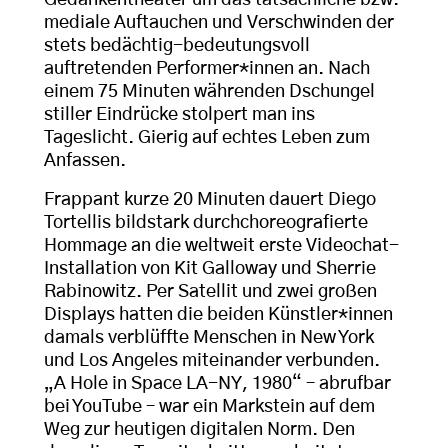
Gedankentheater um das tatsächliche bzw.
mediale Auftauchen und Verschwinden der
stets bedächtig-bedeutungsvoll
auftretenden Performer*innen an. Nach
einem 75 Minuten währenden Dschungel
stiller Eindrücke stolpert man ins
Tageslicht. Gierig auf echtes Leben zum
Anfassen.
Frappant kurze 20 Minuten dauert Diego
Tortellis bildstark durchchoreografierte
Hommage an die weltweit erste Videochat-
Installation von Kit Galloway und Sherrie
Rabinowitz. Per Satellit und zwei großen
Displays hatten die beiden Künstler*innen
damals verblüffte Menschen in New York
und Los Angeles miteinander verbunden.
„A Hole in Space LA-NY, 1980“ – abrufbar
bei YouTube – war ein Markstein auf dem
Weg zur heutigen digitalen Norm. Den