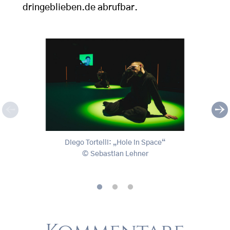
dringeblieben.de abrufbar.
Diego Tortelli: „Hole in Space“
Diego
Diego Tortelli: „Hole in Space“
Sebastian Lehner
, © Sebastian Lehner
, © S