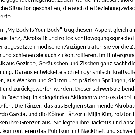
he Situation geschaffen, die auch die Beziehung zwis
erte.
 in „My Body Is Your Body“ trug diesem Aspekt gleich a
us Tanz, Akrobatik und reflexiver Bewegungssprache 
er abgesetzten modischen Anzügen traten sie vor die 
 und schienen sie auch zu kontrollieren. Im Hintergrund
ik aus Gezirpe, Geräuschen und Zischen ganz sacht die
ung. Daraus entwickelte sich ein dynamisch-kraftvoll
n, aus Wanken und Stürzen und präzisen Sprüngen, die
 und zurückgeworfen wurden. Dieser schweißtreibend
in Beschlag. In spiegelnden Aktionen wurde es dabei 
orfen. Die Tänzer, das aus Belgien stammende Akroba
do García, und die Kölner Tänzerin Mijin Kim, reizten
en ihre Grenzen aus. Sie legten ihre Jacketts und ans
 konfrontieren das Publikum mit Nacktheit und schwe