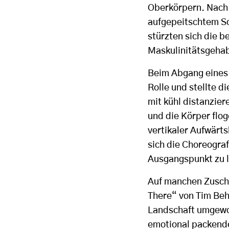
Oberkörpern. Nach 
aufgepeitschtem So
stürzten sich die 
Maskulinitätsgeha
Beim Abgang eines 
Rolle und stellte d
mit kühl distanzier
und die Körper flog
vertikaler Aufwärt
sich die Choreogra
Ausgangspunkt zu 
Auf manchen Zuscha
There“ von Tim Beh
Landschaft umgewor
emotional packende