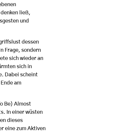
iebenen
 denken ließ,
tsgesten und
riffslust dessen
 in Frage, sondern
ete sich wieder an
ürmten sich in
e. Dabei scheint
m Ende am
To Be) Almost
s. In einer wüsten
ten dieses
r eine zum Aktiven