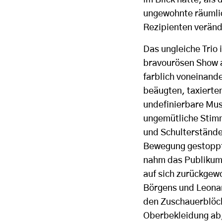
ungewohnte räumlic
Rezipienten veränd
Das ungleiche Trio
bravourösen Show a
farblich voneinand
beäugten, taxierten
undefinierbare Mus
ungemütliche Stimm
und Schulterstände
Bewegung gestoppt
nahm das Publikum 
auf sich zurückgew
Börgens und Leonar
den Zuschauerblöck
Oberbekleidung ab,