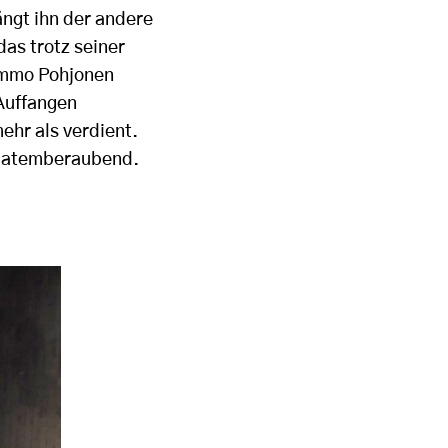
ängt ihn der andere
 das trotz seiner
immo Pohjonen
Auffangen
ehr als verdient.
d atemberaubend.