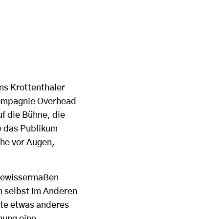
ns Krottenthaler
Compagnie Overhead
uf die Bühne, die
e das Publikum
che vor Augen,
 gewissermaßen
h selbst im Anderen
ite etwas anderes
nung eine