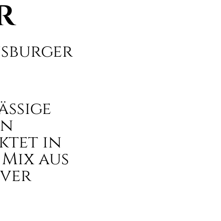
r
nsburger
ässige
en
ktet in
Mix aus
iver