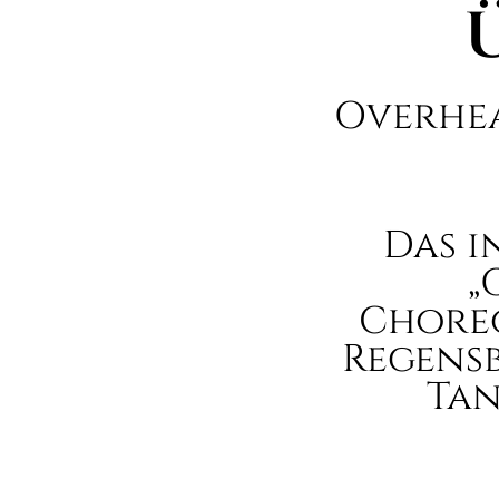
Overhea
Das i
„
Choreo
Regens
Tan