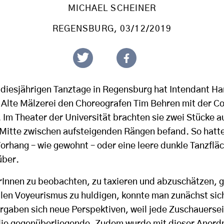
MICHAEL SCHEINER
REGENSBURG
, 03/12/2019
diesjährigen Tanztage in Regensburg hat Intendant Ha
 Alte Mälzerei den Choreografen Tim Behren mit der 
 Im Theater der Universität brachten sie zwei Stücke a
r Mitte zwischen aufsteigenden Rängen befand. So hatt
orhang – wie gewohnt – oder eine leere dunkle Tanzflä
über.
erInnen zu beobachten, zu taxieren und abzuschätzen,
llen Voyeurismus zu huldigen, konnte man zunächst sic
ergaben sich neue Perspektiven, weil jede Zuschauerse
s die gegenüberliegende. Zudem wurde mit dieser Anord