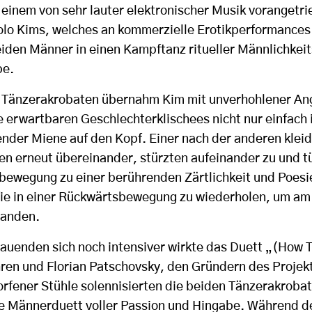
einem von sehr lauter elektronischer Musik vorangetr
lo Kims, welches an kommerzielle Erotikperformances
beiden Männer in einen Kampftanz ritueller Männlichkei
be.
Tänzerakrobaten übernahm Kim mit unverhohlener Ang
ie erwartbaren Geschlechterklischees nicht nur einfach
ender Miene auf den Kopf. Einer nach der anderen kleid
en erneut übereinander, stürzten aufeinander zu und t
sbewegung zu einer berührenden Zärtlichkeit und Poesi
fie in einer Rückwärtsbewegung zu wiederholen, um a
landen.
uenden sich noch intensiver wirkte das Duett „(How 
ren und Florian Patschovsky, den Gründern des Projekt
fener Stühle solennisierten die beiden Tänzerakroba
 Männerduett voller Passion und Hingabe. Während de