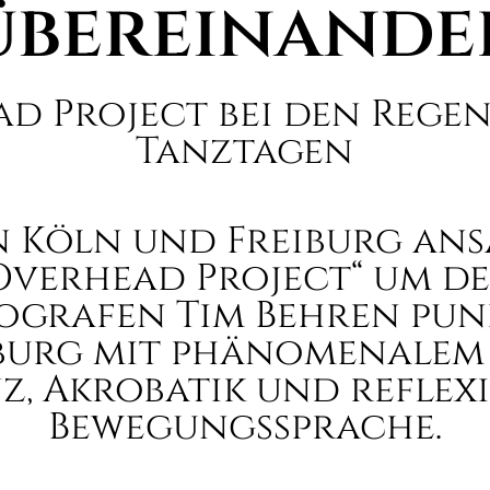
übereinande
d Project bei den Rege
Tanztagen
n Köln und Freiburg ans
Overhead Project“ um d
grafen Tim Behren pun
burg mit phänomenalem 
z, Akrobatik und reflex
Bewegungssprache.