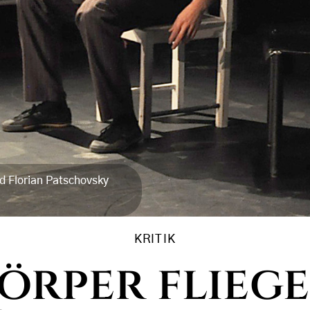
d Florian Patschovsky
KRITIK
örper flieg