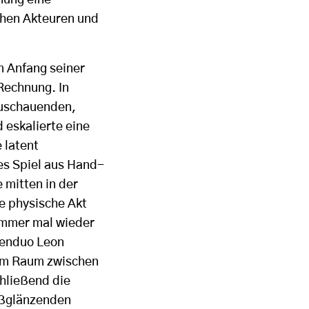
chen Akteuren und
m Anfang seiner
Rechnung. In
Zuschauenden,
 eskalierte eine
 latent
es Spiel aus Hand-
 mitten in der
e physische Akt
immer mal wieder
tenduo Leon
 im Raum zwischen
chließend die
ißglänzenden