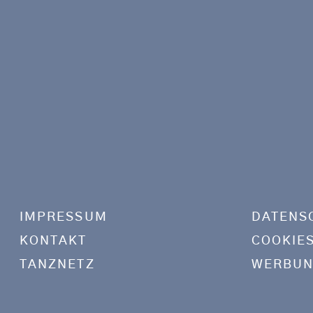
Footer menu
IMPRESSUM
DATENS
KONTAKT
COOKIE
TANZNETZ
WERBUN