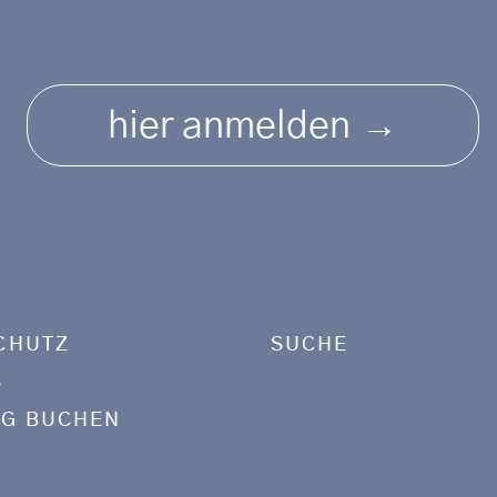
→
hier anmelden
CHUTZ
SUCHE
S
G BUCHEN